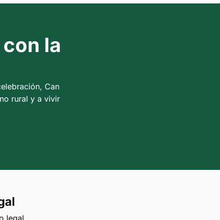
 con la
celebración, Can
o rural y a vivir
gal
o legal